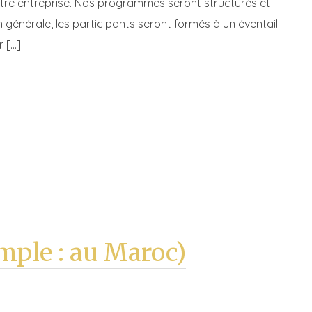
tre entreprise. Nos programmes seront structurés et
générale, les participants seront formés à un éventail
 […]
mple : au Maroc)