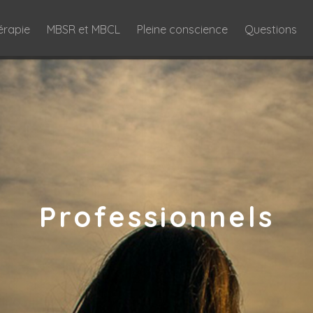
érapie
MBSR et MBCL
Pleine conscience
Questions
Professionnels