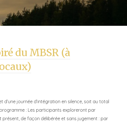
piré du MBSR (à
locaux)
’une journée d’intégration en silence, soit au total
programme : Les participants exploreront par
t présent, de façon délibérée et sans jugement : par