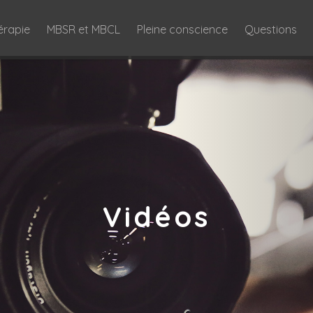
érapie
MBSR et MBCL
Pleine conscience
Questions
Vidéos