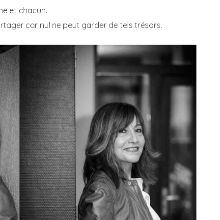
ne et chacun.
artager car nul ne peut garder de tels trésors.