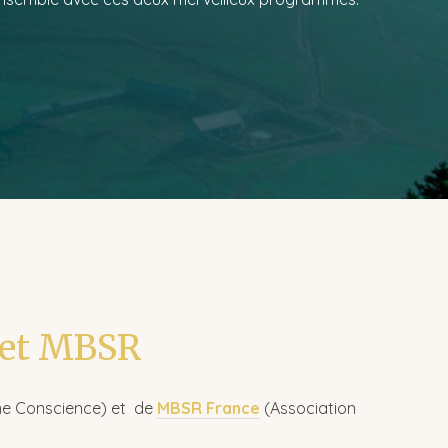
 et MBSR
ine Conscience) et de
MBSR France
(Association