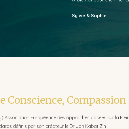
Sylvie & Sophie
ne Conscience, Compassion
A
( Association Européenne des approches basées sur la Ple
rds définis par son créateur le Dr Jon Kabat Zin