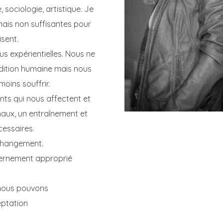
 sociologie, artistique. Je
mais non suffisantes pour
isent.
us expérientielles. Nous ne
ondition humaine mais nous
oins souffrir.
ts qui nous affectent et
onaux, un entraînement et
cessaires.
 changement.
scernement approprié
nous pouvons
eptation