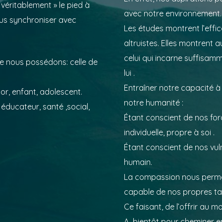
éritablement » le pied à
avec notre environnement.
ous synchroniser avec
Les études montrent l’effi
altruistes. Elles montrent a
celui qui incarne suffisam
que nous possédons: celle de
lui .
Entraîner notre capacité à 
ior, enfant, adolescent.
notre humanité :
 éducateur, santé ,social,
Étant conscient de nos for
individuelle, propre à soi .
Étant conscient de nos vul
humain.
La compassion nous permet
capable de nos propres tale
Ce faisant, de l’offrir au 
A bientôt pour cheminer 