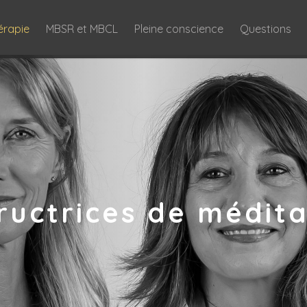
érapie
MBSR et MBCL
Pleine conscience
Questions
tructrices de médita