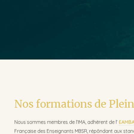
Nos formations de Plei
Nous sommes membres de l’IMA, adhérent de l’
EAMB
Française des Enseignants MBSR, répôndant aux standa