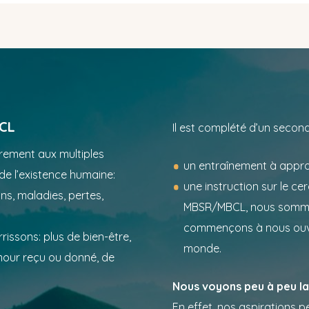
BCL
Il est complété d’un secon
rement aux multiples
un entraînement à appro
de l’existence humaine:
une instruction sur le ce
s, maladies, pertes,
MBSR/MBCL, nous sommes
commençons à nous ouvri
rissons: plus de bien-être,
monde.
amour reçu ou donné, de
Nous voyons peu à peu la 
En effet, nos aspirations 