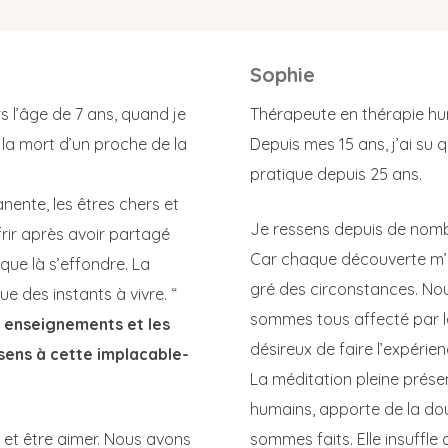
Sophie
 l’âge de 7 ans, quand je
Thérapeute en thérapie hum
 la mort d’un proche de la
Depuis mes 15 ans, j’ai su q
pratique depuis 25 ans.
nente, les êtres chers et
Je ressens depuis de nomb
ir après avoir partagé
Car chaque découverte m’a 
sque là s’effondre. La
gré des circonstances. No
e des instants à vivre. “
sommes tous affecté par 
es enseignements et les
désireux de faire l’expér
sens à cette implacable-
La méditation pleine prés
humains, apporte de la dou
et être aimer. Nous avons
sommes faits. Elle insuffle 