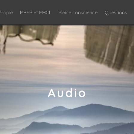
érapie
MBSR et MBCL
Pleine conscience
Questions
Audio