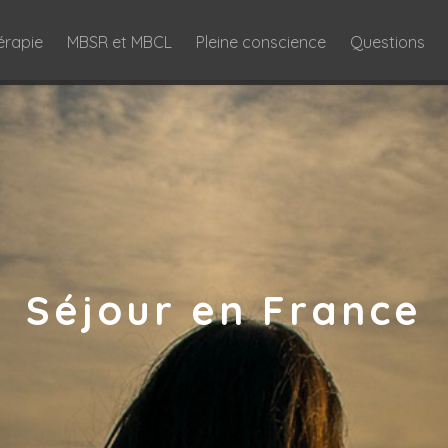
érapie
MBSR et MBCL
Pleine conscience
Questions
Séjour en France