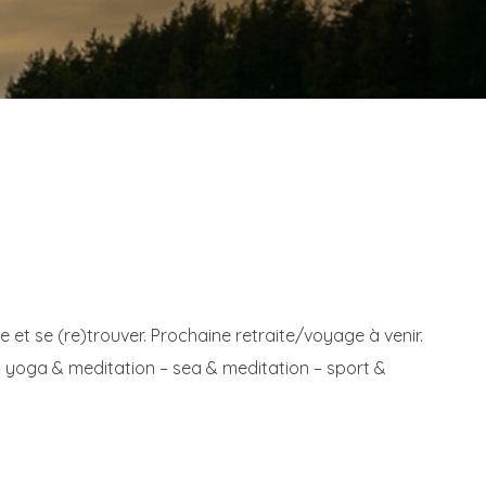
 et se (re)trouver. Prochaine retraite/voyage à venir.
 yoga & meditation – sea & meditation – sport &