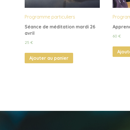
Programme particuliers
Program
Séance de méditation mardi 26
Apprend
avril
60
€
25
€
Ajout
Ajouter au panier