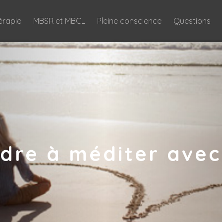
érapie
MBSR et MBCL
Pleine conscience
Questions
dre à méditer avec