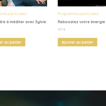
me particuliers
Programme particuliers
re à méditer avec Sylvie
Reboostez votre énergie 
107
€
er au panier
Ajouter au panier