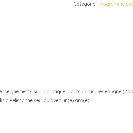
Catégorie :
Programme part
méditer
avec
Sophie
nseignements sur la pratique. Cours particulier en ligne (Z
n à Pélissanne seul ou avec un(e) ami(e)